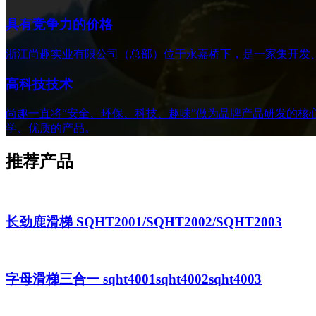
具有竞争力的价格
浙江尚趣实业有限公司（总部）位于永嘉桥下，是一家集开发
高科技技术
尚趣一直将“安全、环保、科技、趣味”做为品牌产品研发的
学、优质的产品。
推荐产品
长劲鹿滑梯 SQHT2001/SQHT2002/SQHT2003
字母滑梯三合一 sqht4001sqht4002sqht4003